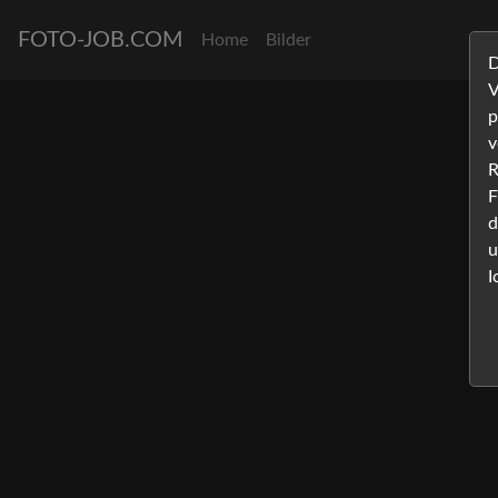
FOTO-JOB.COM
Home
Bilder
D
V
p
v
R
F
d
u
I