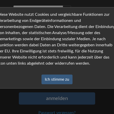
iese Website nutzt Cookies und vergleichbare Funktionen zur
erarbeitung von Endgeräteinformationen und
ersonenbezogenen Daten. Die Verarbeitung dient der Einbindun
on Inhalten, der statistischen Analyse/Messung oder des
Anmeldung
emarketings sowie der Einbindung sozialer Medien. Je nach
unktion werden dabei Daten an Dritte weitergegeben innerhalb
Um sich anzumelden, geben Sie Namen
er EU. Ihre Einwilligung ist stets freiwillig, für die Nutzung
und Passwort ein, und klicken Sie auf
nserer Website nicht erforderlich und kann jederzeit über das
»anmelden«.
con unten links abgelehnt oder widerrufen werden.
Name
Ich stimme zu
Passwort
anmelden
Passwort vergessen?