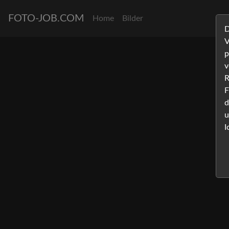
FOTO-JOB.COM
Home
Bilder
D
V
p
v
R
F
d
u
I