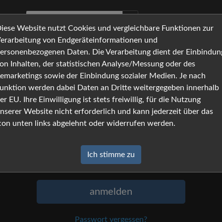
iese Website nutzt Cookies und vergleichbare Funktionen zur
erarbeitung von Endgeräteinformationen und
ersonenbezogenen Daten. Die Verarbeitung dient der Einbindun
on Inhalten, der statistischen Analyse/Messung oder des
Anmeldung
emarketings sowie der Einbindung sozialer Medien. Je nach
unktion werden dabei Daten an Dritte weitergegeben innerhalb
Um sich anzumelden, geben Sie Namen
er EU. Ihre Einwilligung ist stets freiwillig, für die Nutzung
und Passwort ein, und klicken Sie auf
nserer Website nicht erforderlich und kann jederzeit über das
»anmelden«.
con unten links abgelehnt oder widerrufen werden.
Name
Ich stimme zu
Passwort
anmelden
Passwort vergessen?