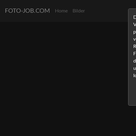
FOTO-JOB.COM
Home
Bilder
D
V
p
v
R
F
d
u
I