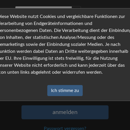
iese Website nutzt Cookies und vergleichbare Funktionen zur
erarbeitung von Endgeräteinformationen und
ersonenbezogenen Daten. Die Verarbeitung dient der Einbindun
on Inhalten, der statistischen Analyse/Messung oder des
Anmeldung
emarketings sowie der Einbindung sozialer Medien. Je nach
unktion werden dabei Daten an Dritte weitergegeben innerhalb
Um sich anzumelden, geben Sie Namen
er EU. Ihre Einwilligung ist stets freiwillig, für die Nutzung
und Passwort ein, und klicken Sie auf
nserer Website nicht erforderlich und kann jederzeit über das
»anmelden«.
con unten links abgelehnt oder widerrufen werden.
Name
Ich stimme zu
Passwort
anmelden
Passwort vergessen?