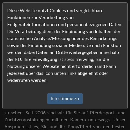
Diese Website nutzt Cookies und vergleichbare
Funktionen zur Verarbeitung von
Endgeräteinformationen und personenbezogenen Daten.
Die Verarbeitung dient der Einbindung von Inhalten, der
Willkommen bei Foto-
statistischen Analyse/Messung oder des Remarketings
Job.com -
sowie der Einbindung sozialer Medien. Je nach Funktion
werden dabei Daten an Dritte weitergegeben innerhalb
Ihrem Bildershop rund um die
der EU. Ihre Einwilligung ist stets freiwillig, für die
Nutzung unserer Website nicht erforderlich und kann
Pferdefotografie!
jederzeit über das Icon unten links abgelehnt oder
widerrufen werden.
Sie haben Foto-Job auf der Veranstaltung gesehen?
Ich stimme zu
Dann sind Sie hier an der richtigen Adresse, um Ihre Bilder
zu sehen. Seit 2006 sind wir für Sie auf Pferdesport- und
Zuchtveranstaltungen mit der Kamera unterwegs. Unser
Anspruch ist es, Sie und Ihr Pony/Pferd von der besten