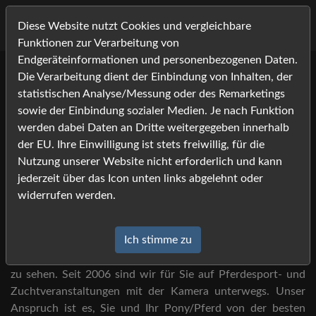
Diese Website nutzt Cookies und vergleichbare
Funktionen zur Verarbeitung von
Endgeräteinformationen und personenbezogenen Daten.
Die Verarbeitung dient der Einbindung von Inhalten, der
Willkommen bei Foto-
statistischen Analyse/Messung oder des Remarketings
Job.com -
sowie der Einbindung sozialer Medien. Je nach Funktion
werden dabei Daten an Dritte weitergegeben innerhalb
Ihrem Bildershop rund um die
der EU. Ihre Einwilligung ist stets freiwillig, für die
Nutzung unserer Website nicht erforderlich und kann
Pferdefotografie!
jederzeit über das Icon unten links abgelehnt oder
widerrufen werden.
Sie haben Foto-Job auf der Veranstaltung gesehen?
Ich stimme zu
Dann sind Sie hier an der richtigen Adresse, um Ihre Bilder
zu sehen. Seit 2006 sind wir für Sie auf Pferdesport- und
Zuchtveranstaltungen mit der Kamera unterwegs. Unser
Anspruch ist es, Sie und Ihr Pony/Pferd von der besten