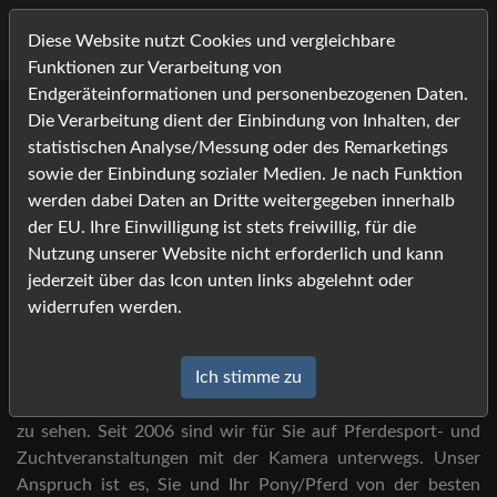
Diese Website nutzt Cookies und vergleichbare
Funktionen zur Verarbeitung von
Endgeräteinformationen und personenbezogenen Daten.
Die Verarbeitung dient der Einbindung von Inhalten, der
Willkommen bei Foto-
statistischen Analyse/Messung oder des Remarketings
Job.com -
sowie der Einbindung sozialer Medien. Je nach Funktion
werden dabei Daten an Dritte weitergegeben innerhalb
Ihrem Bildershop rund um die
der EU. Ihre Einwilligung ist stets freiwillig, für die
Nutzung unserer Website nicht erforderlich und kann
Pferdefotografie!
jederzeit über das Icon unten links abgelehnt oder
widerrufen werden.
Sie haben Foto-Job auf der Veranstaltung gesehen?
Ich stimme zu
Dann sind Sie hier an der richtigen Adresse, um Ihre Bilder
zu sehen. Seit 2006 sind wir für Sie auf Pferdesport- und
Zuchtveranstaltungen mit der Kamera unterwegs. Unser
Anspruch ist es, Sie und Ihr Pony/Pferd von der besten