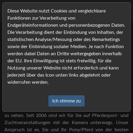
Diese Website nutzt Cookies und vergleichbare
Funktionen zur Verarbeitung von
Endgeräteinformationen und personenbezogenen Daten.
Die Verarbeitung dient der Einbindung von Inhalten, der
Willkommen bei Foto-
statistischen Analyse/Messung oder des Remarketings
Job.com -
sowie der Einbindung sozialer Medien. Je nach Funktion
werden dabei Daten an Dritte weitergegeben innerhalb
Ihrem Bildershop rund um die
der EU. Ihre Einwilligung ist stets freiwillig, für die
Nutzung unserer Website nicht erforderlich und kann
Pferdefotografie!
jederzeit über das Icon unten links abgelehnt oder
widerrufen werden.
Sie haben Foto-Job auf der Veranstaltung gesehen?
Ich stimme zu
Dann sind Sie hier an der richtigen Adresse, um Ihre Bilder
zu sehen. Seit 2006 sind wir für Sie auf Pferdesport- und
Zuchtveranstaltungen mit der Kamera unterwegs. Unser
Anspruch ist es, Sie und Ihr Pony/Pferd von der besten