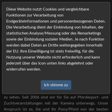
Diese Website nutzt Cookies und vergleichbare
Funktionen zur Verarbeitung von
Endgeräteinformationen und personenbezogenen Daten.
Die Verarbeitung dient der Einbindung von Inhalten, der
Willkommen bei Foto-
statistischen Analyse/Messung oder des Remarketings
Job.com -
sowie der Einbindung sozialer Medien. Je nach Funktion
werden dabei Daten an Dritte weitergegeben innerhalb
Ihrem Bildershop rund um die
der EU. Ihre Einwilligung ist stets freiwillig, für die
Nutzung unserer Website nicht erforderlich und kann
Pferdefotografie!
jederzeit über das Icon unten links abgelehnt oder
widerrufen werden.
Sie haben Foto-Job auf der Veranstaltung gesehen?
Ich stimme zu
Dann sind Sie hier an der richtigen Adresse, um Ihre Bilder
zu sehen. Seit 2006 sind wir für Sie auf Pferdesport- und
Zuchtveranstaltungen mit der Kamera unterwegs. Unser
Anspruch ist es, Sie und Ihr Pony/Pferd von der besten