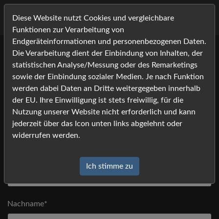
Diese Website nutzt Cookies und vergleichbare
Funktionen zur Verarbeitung von
Endgeräteinformationen und personenbezogenen Daten.
Die Verarbeitung dient der Einbindung von Inhalten, der
Bitte tragen Sie Ihre Kontaktdaten ein, und klicken Sie auf
statistischen Analyse/Messung oder des Remarketings
[absenden].
sowie der Einbindung sozialer Medien. Je nach Funktion
Anfrage
*) Felder mit einem Stern dürfen nicht leer bleiben
werden dabei Daten an Dritte weitergegeben innerhalb
der EU. Ihre Einwilligung ist stets freiwillig, für die
Nutzung unserer Website nicht erforderlich und kann
Anrede
jederzeit über das Icon unten links abgelehnt oder
widerrufen werden.
Vorname*
Ich stimme zu
Nachname*