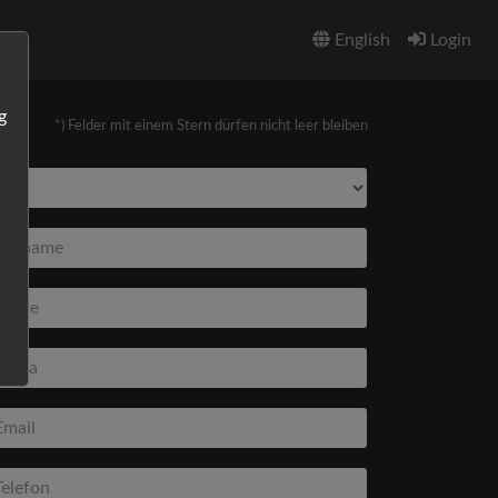
English
Login
g
*) Felder mit einem Stern dürfen nicht leer bleiben