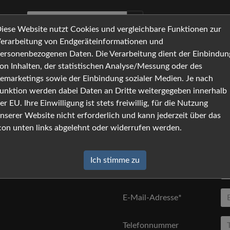
iese Website nutzt Cookies und vergleichbare Funktionen zur
erarbeitung von Endgeräteinformationen und
ersonenbezogenen Daten. Die Verarbeitung dient der Einbindun
Anfrage
ken Sie auf [absenden].
on Inhalten, der statistischen Analyse/Messung oder des
emarketings sowie der Einbindung sozialer Medien. Je nach
Anrede
unktion werden dabei Daten an Dritte weitergegeben innerhalb
er EU. Ihre Einwilligung ist stets freiwillig, für die Nutzung
Vorname*
nserer Website nicht erforderlich und kann jederzeit über das
con unten links abgelehnt oder widerrufen werden.
Nachname*
Ich stimme zu
Firma
E-Mail-Adresse*
Telefonnummer