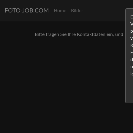
FOTO-JOB.COM
Home
Bilder
D
V
p
Bitte tragen Sie Ihre Kontaktdaten ein, und klic
v
R
F
d
u
I