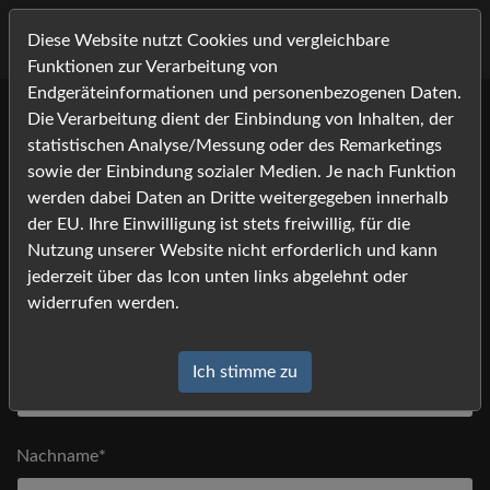
Diese Website nutzt Cookies und vergleichbare
Funktionen zur Verarbeitung von
Endgeräteinformationen und personenbezogenen Daten.
Die Verarbeitung dient der Einbindung von Inhalten, der
Bitte tragen Sie Ihre Kontaktdaten ein, und klicken Sie auf
statistischen Analyse/Messung oder des Remarketings
[absenden].
sowie der Einbindung sozialer Medien. Je nach Funktion
Anfrage
*) Felder mit einem Stern dürfen nicht leer bleiben
werden dabei Daten an Dritte weitergegeben innerhalb
der EU. Ihre Einwilligung ist stets freiwillig, für die
Nutzung unserer Website nicht erforderlich und kann
Anrede
jederzeit über das Icon unten links abgelehnt oder
widerrufen werden.
Vorname*
Ich stimme zu
Nachname*