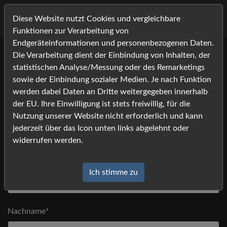
Diese Website nutzt Cookies und vergleichbare
Funktionen zur Verarbeitung von
Endgeräteinformationen und personenbezogenen Daten.
Die Verarbeitung dient der Einbindung von Inhalten, der
Bitte tragen Sie Ihre Kontaktdaten ein, und klicken Sie auf
statistischen Analyse/Messung oder des Remarketings
[absenden].
sowie der Einbindung sozialer Medien. Je nach Funktion
Anfrage
*) Felder mit einem Stern dürfen nicht leer bleiben
werden dabei Daten an Dritte weitergegeben innerhalb
der EU. Ihre Einwilligung ist stets freiwillig, für die
Nutzung unserer Website nicht erforderlich und kann
Anrede
jederzeit über das Icon unten links abgelehnt oder
widerrufen werden.
Vorname*
Ich stimme zu
Nachname*