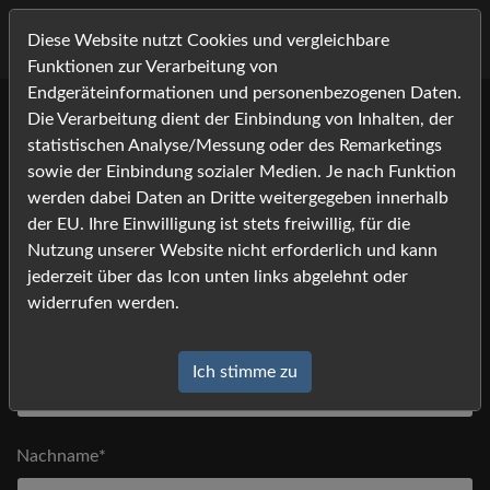
Diese Website nutzt Cookies und vergleichbare
Funktionen zur Verarbeitung von
Endgeräteinformationen und personenbezogenen Daten.
Die Verarbeitung dient der Einbindung von Inhalten, der
Bitte tragen Sie Ihre Kontaktdaten ein, und klicken Sie auf
statistischen Analyse/Messung oder des Remarketings
[absenden].
sowie der Einbindung sozialer Medien. Je nach Funktion
Anfrage
*) Felder mit einem Stern dürfen nicht leer bleiben
werden dabei Daten an Dritte weitergegeben innerhalb
der EU. Ihre Einwilligung ist stets freiwillig, für die
Nutzung unserer Website nicht erforderlich und kann
Anrede
jederzeit über das Icon unten links abgelehnt oder
widerrufen werden.
Vorname*
Ich stimme zu
Nachname*