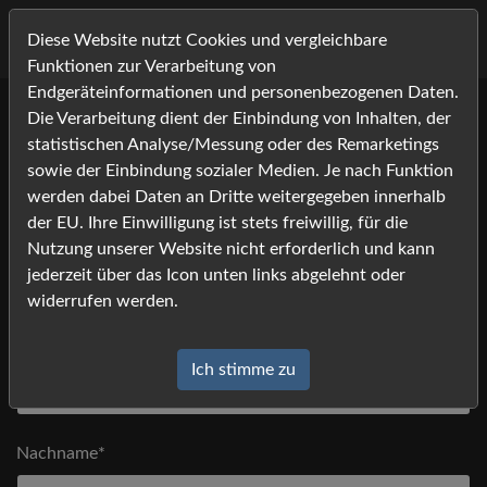
Diese Website nutzt Cookies und vergleichbare
Funktionen zur Verarbeitung von
Endgeräteinformationen und personenbezogenen Daten.
Die Verarbeitung dient der Einbindung von Inhalten, der
Bitte tragen Sie Ihre Kontaktdaten ein, und klicken Sie auf
statistischen Analyse/Messung oder des Remarketings
[absenden].
sowie der Einbindung sozialer Medien. Je nach Funktion
Anfrage
*) Felder mit einem Stern dürfen nicht leer bleiben
werden dabei Daten an Dritte weitergegeben innerhalb
der EU. Ihre Einwilligung ist stets freiwillig, für die
Nutzung unserer Website nicht erforderlich und kann
Anrede
jederzeit über das Icon unten links abgelehnt oder
widerrufen werden.
Vorname*
Ich stimme zu
Nachname*