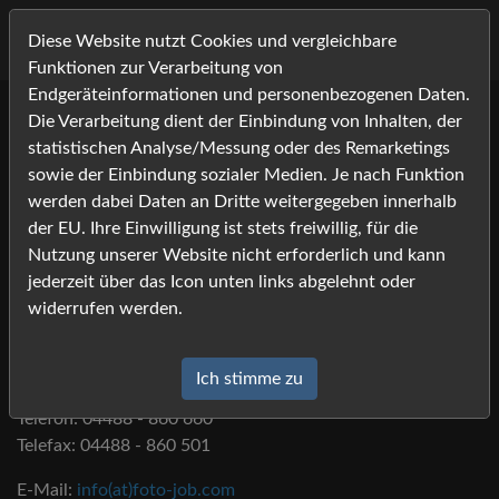
Diese Website nutzt Cookies und vergleichbare
Funktionen zur Verarbeitung von
Endgeräteinformationen und personenbezogenen Daten.
Die Verarbeitung dient der Einbindung von Inhalten, der
statistischen Analyse/Messung oder des Remarketings
sowie der Einbindung sozialer Medien. Je nach Funktion
Impressum
werden dabei Daten an Dritte weitergegeben innerhalb
der EU. Ihre Einwilligung ist stets freiwillig, für die
Nutzung unserer Website nicht erforderlich und kann
jederzeit über das Icon unten links abgelehnt oder
Foto-Job.com
widerrufen werden.
Fotodienstleistungen Susanne Lehmann
Westersteder Str. 32
26345 Bockhorn
Ich stimme zu
Telefon: 04488 - 860 660
Telefax: 04488 - 860 501
E-Mail:
info(at)foto-job.com