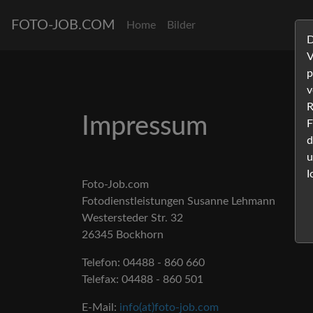
FOTO-JOB.COM
Home
Bilder
D
V
p
v
R
Impressum
F
d
u
I
Foto-Job.com
Fotodienstleistungen Susanne Lehmann
Westersteder Str. 32
26345 Bockhorn
Telefon: 04488 - 860 660
Telefax: 04488 - 860 501
E-Mail:
info(at)foto-job.com