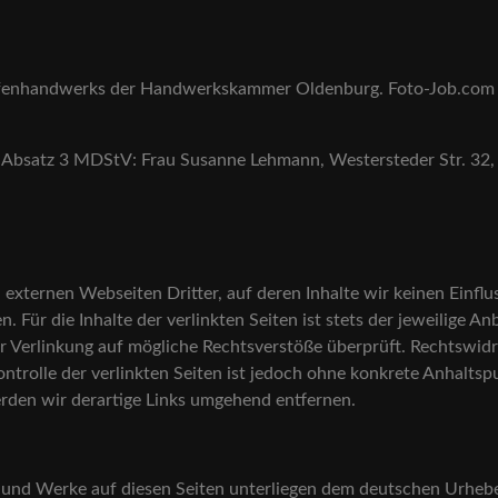
rafenhandwerks der Handwerkskammer Oldenburg. Foto-Job.com
10 Absatz 3 MDStV: Frau Susanne Lehmann, Westersteder Str. 32
externen Webseiten Dritter, auf deren Inhalte wir keinen Einflu
ür die Inhalte der verlinkten Seiten ist stets der jeweilige Anb
r Verlinkung auf mögliche Rechtsverstöße überprüft. Rechtswidr
ontrolle der verlinkten Seiten ist jedoch ohne konkrete Anhalts
den wir derartige Links umgehend entfernen.
e und Werke auf diesen Seiten unterliegen dem deutschen Urheber