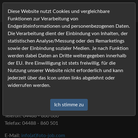
Diese Website nutzt Cookies und vergleichbare
Funktionen zur Verarbeitung von
Endgeräteinformationen und personenbezogenen Daten.
Die Verarbeitung dient der Einbindung von Inhalten, der
statistischen Analyse/Messung oder des Remarketings
sowie der Einbindung sozialer Medien. Je nach Funktion
Impressum
werden dabei Daten an Dritte weitergegeben innerhalb
der EU. Ihre Einwilligung ist stets freiwillig, für die
Nutzung unserer Website nicht erforderlich und kann
jederzeit über das Icon unten links abgelehnt oder
Foto-Job.com
widerrufen werden.
Fotodienstleistungen Susanne Lehmann
Westersteder Str. 32
26345 Bockhorn
Ich stimme zu
Telefon: 04488 - 860 660
Telefax: 04488 - 860 501
E-Mail:
info(at)foto-job.com