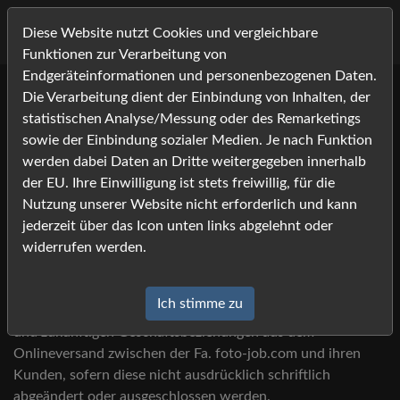
Diese Website nutzt Cookies und vergleichbare
Funktionen zur Verarbeitung von
Endgeräteinformationen und personenbezogenen Daten.
Die Verarbeitung dient der Einbindung von Inhalten, der
statistischen Analyse/Messung oder des Remarketings
sowie der Einbindung sozialer Medien. Je nach Funktion
AGB
werden dabei Daten an Dritte weitergegeben innerhalb
der EU. Ihre Einwilligung ist stets freiwillig, für die
Nutzung unserer Website nicht erforderlich und kann
jederzeit über das Icon unten links abgelehnt oder
§ 1 Allgemeines –
widerrufen werden.
Geltungsbereich
Ich stimme zu
Diese Geschäftsbedingungen gelten für alle gegenwärtigen
und zukünftigen Geschäftsbeziehungen aus dem
Onlineversand zwischen der Fa. foto-job.com und ihren
Kunden, sofern diese nicht ausdrücklich schriftlich
abgeändert oder ausgeschlossen werden.