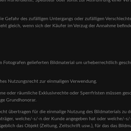
den Kurierdienst, Spediteur oder sonst zur Ausführung einer V
die Gefahr des zufälligen Untergangs oder zufälligen Verschlec
eht gleich, wenn sich der Käufer im Verzug der Annahme befinde
Fotografen gelieferten Bildmaterial um urheberrechtlich geschütz
aches Nutzungsrecht zur einmaligen Verwendung.
ne oder räumliche Exklusivrechte oder Sperrfristen müssen ges
ige Grundhonorar.
recht übertragen für die einmalige Nutzung des Bildmaterials 
träger, welche/-s/-n der Kunde angegeben hat oder welche/-s/
ßgeblich das Objekt (Zeitung, Zeitschrift usw.), für das das Bildm