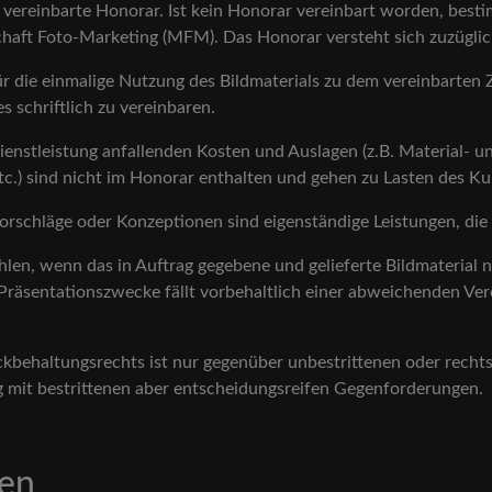
 vereinbarte Honorar. Ist kein Honorar vereinbart worden, bestim
haft Foto-Marketing (MFM). Das Honorar versteht sich zuzüglich
ür die einmalige Nutzung des Bildmaterials zu dem vereinbarten 
 schriftlich zu vereinbaren.
enstleistung anfallenden Kosten und Auslagen (z.B. Material- u
etc.) sind nicht im Honorar enthalten und gehen zu Lasten des K
schläge oder Konzeptionen sind eigenständige Leistungen, die 
hlen, wenn das in Auftrag gegebene und gelieferte Bildmaterial 
Präsentationszwecke fällt vorbehaltlich einer abweichenden Ve
behaltungsrechts ist nur gegenüber unbestrittenen oder rechts
ng mit bestrittenen aber entscheidungsreifen Gegenforderungen.
gen