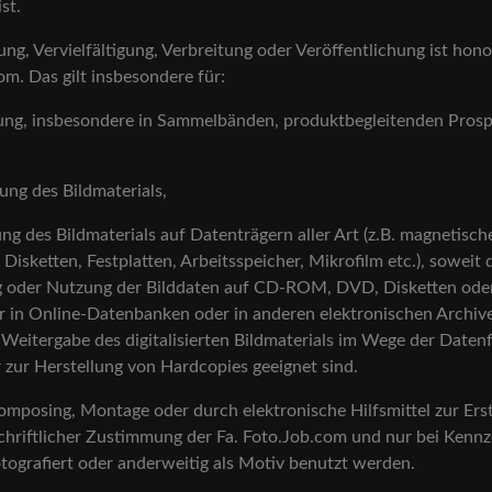
st.
, Vervielfältigung, Verbreitung oder Veröffentlichung ist honor
m. Das gilt insbesondere für:
hung, insbesondere in Sammelbänden, produktbegleitenden Pro
ung des Bildmaterials,
ung des Bildmaterials auf Datenträgern aller Art (z.B. magnetisc
sketten, Festplatten, Arbeitsspeicher, Mikrofilm etc.), soweit 
igung oder Nutzung der Bilddaten auf CD-ROM, DVD, Disketten od
r in Online-Datenbanken oder in anderen elektronischen Archive
 Weitergabe des digitalisierten Bildmaterials im Wege der Daten
 zur Herstellung von Hardcopies geeignet sind.
mposing, Montage oder durch elektronische Hilfsmittel zur Erst
chriftlicher Zustimmung der Fa. Foto.Job.com und nur bei Kennz
otografiert oder anderweitig als Motiv benutzt werden.