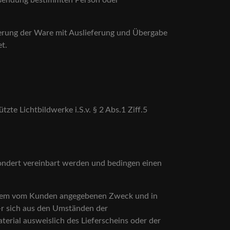
ersendung bestimmten Person oder
hterung der Ware mit Auslieferung und Übergabe
t.
te Lichtbildwerke i.S.v. § 2 Abs.1 Ziff.5
ondert vereinbart werden und bedingen einen
zu dem vom Kunden angegebenen Zweck und in
-r sich aus den Umständen der
aterial ausweislich des Lieferscheins oder der