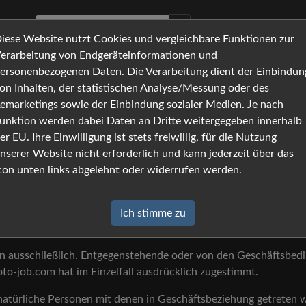
iese Website nutzt Cookies und vergleichbare Funktionen zur
erarbeitung von Endgeräteinformationen und
ersonenbezogenen Daten. Die Verarbeitung dient der Einbindun
on Inhalten, der statistischen Analyse/Messung oder des
emarketings sowie der Einbindung sozialer Medien. Je nach
unktion werden dabei Daten an Dritte weitergegeben innerhalb
er EU. Ihre Einwilligung ist stets freiwillig, für die Nutzung
nserer Website nicht erforderlich und kann jederzeit über das
con unten links abgelehnt oder widerrufen werden.
ungsbereich
egenwärtigen und zukünftigen Geschäftsbeziehungen aus dem Onl
Ich stimme zu
schriftlich abgeändert oder ausgeschlossen werden.
en ausschließlich. Entgegenstehende oder von den Geschäftsbe
to-job.com hat im Einzelfall ausdrücklich zugestimmt.
natürliche Personen mit denen in Geschäftsbeziehung getreten w