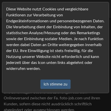
Diese Website nutzt Cookies und vergleichbare
Funktionen zur Verarbeitung von
Endgeräteinformationen und personenbezogenen Daten.
Die Verarbeitung dient der Einbindung von Inhalten, der
statistischen Analyse/Messung oder des Remarketings
sowie der Einbindung sozialer Medien. Je nach Funktion
AGB
werden dabei Daten an Dritte weitergegeben innerhalb
der EU. Ihre Einwilligung ist stets freiwillig, für die
Nutzung unserer Website nicht erforderlich und kann
jederzeit über das Icon unten links abgelehnt oder
§ 1 Allgemeines –
widerrufen werden.
Geltungsbereich
Ich stimme zu
Diese Geschäftsbedingungen gelten für alle gegenwärtigen
und zukünftigen Geschäftsbeziehungen aus dem
Onlineversand zwischen der Fa. foto-job.com und ihren
Kunden, sofern diese nicht ausdrücklich schriftlich
abgeändert oder ausgeschlossen werden.