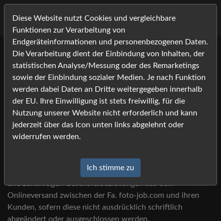
Diese Website nutzt Cookies und vergleichbare
Funktionen zur Verarbeitung von
Endgeräteinformationen und personenbezogenen Daten.
Die Verarbeitung dient der Einbindung von Inhalten, der
statistischen Analyse/Messung oder des Remarketings
sowie der Einbindung sozialer Medien. Je nach Funktion
AGB
werden dabei Daten an Dritte weitergegeben innerhalb
der EU. Ihre Einwilligung ist stets freiwillig, für die
Nutzung unserer Website nicht erforderlich und kann
jederzeit über das Icon unten links abgelehnt oder
§ 1 Allgemeines –
widerrufen werden.
Geltungsbereich
Ich stimme zu
Diese Geschäftsbedingungen gelten für alle gegenwärtigen
und zukünftigen Geschäftsbeziehungen aus dem
Onlineversand zwischen der Fa. foto-job.com und ihren
Kunden, sofern diese nicht ausdrücklich schriftlich
abgeändert oder ausgeschlossen werden.