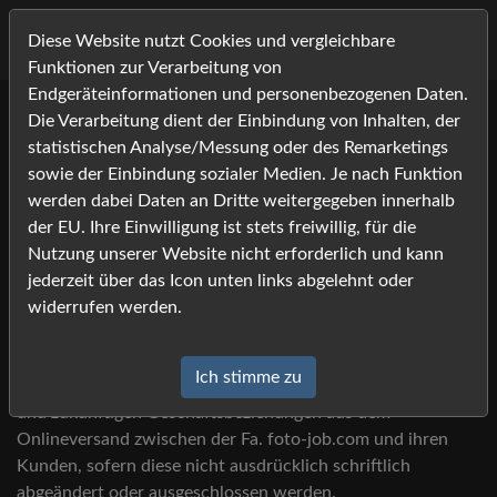
Diese Website nutzt Cookies und vergleichbare
Funktionen zur Verarbeitung von
Endgeräteinformationen und personenbezogenen Daten.
Die Verarbeitung dient der Einbindung von Inhalten, der
statistischen Analyse/Messung oder des Remarketings
sowie der Einbindung sozialer Medien. Je nach Funktion
AGB
werden dabei Daten an Dritte weitergegeben innerhalb
der EU. Ihre Einwilligung ist stets freiwillig, für die
Nutzung unserer Website nicht erforderlich und kann
jederzeit über das Icon unten links abgelehnt oder
§ 1 Allgemeines –
widerrufen werden.
Geltungsbereich
Ich stimme zu
Diese Geschäftsbedingungen gelten für alle gegenwärtigen
und zukünftigen Geschäftsbeziehungen aus dem
Onlineversand zwischen der Fa. foto-job.com und ihren
Kunden, sofern diese nicht ausdrücklich schriftlich
abgeändert oder ausgeschlossen werden.