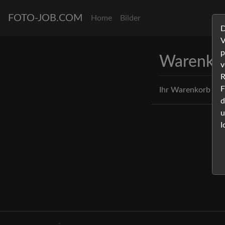
FOTO-JOB.COM
Home
Bilder
D
V
p
Warenko
v
R
F
Ihr Warenkorb ist l
d
u
I
.