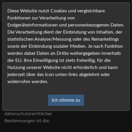
Diese Website nutzt Cookies und vergleichbare
Funktionen zur Verarbeitung von
Endgeräteinformationen und personenbezogenen Daten.
Die Verarbeitung dient der Einbindung von Inhalten, der
statistischen Analyse/Messung oder des Remarketings
Datenschutzerklärung
sowie der Einbindung sozialer Medien. Je nach Funktion
werden dabei Daten an Dritte weitergegeben innerhalb
der EU. Ihre Einwilligung ist stets freiwillig, für die
Nutzung unserer Website nicht erforderlich und kann
jederzeit über das Icon unten links abgelehnt oder
I. Name und Anschrift des Verantwortlichen
widerrufen werden.
Der Verantwortliche im Sinne der Datenschutz-
Grundverordnung und anderer nationaler
Ich stimme zu
Datenschutzgesetze der Mitgliedsstaaten sowie sonstiger
datenschutzrechtlicher
Bestimmungen ist die: