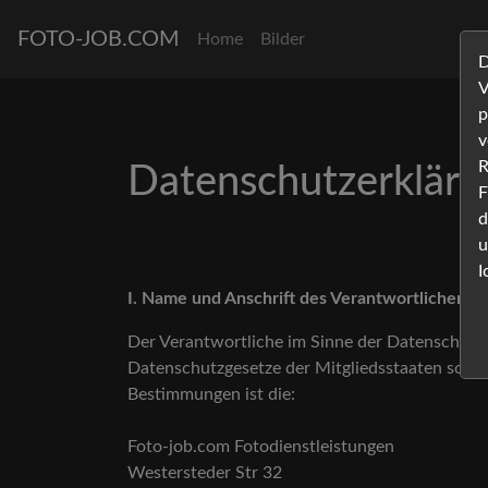
FOTO-JOB.COM
Home
Bilder
D
V
p
v
R
Datenschutzerkläru
F
d
u
I
I. Name und Anschrift des Verantwortlichen
Der Verantwortliche im Sinne der Datenschut
Datenschutzgesetze der Mitgliedsstaaten sowie
Bestimmungen ist die:
Foto-job.com Fotodienstleistungen
Westersteder Str 32