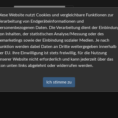
iese Website nutzt Cookies und vergleichbare Funktionen zur
erarbeitung von Endgeräteinformationen und
ersonenbezogenen Daten. Die Verarbeitung dient der Einbindun
on Inhalten, der statistischen Analyse/Messung oder des
emarketings sowie der Einbindung sozialer Medien. Je nach
ng
unktion werden dabei Daten an Dritte weitergegeben innerhalb
er EU. Ihre Einwilligung ist stets freiwillig, für die Nutzung
nserer Website nicht erforderlich und kann jederzeit über das
con unten links abgelehnt oder widerrufen werden.
Ich stimme zu
z-Grundverordnung und anderer nationaler
 sonstiger datenschutzrechtlicher