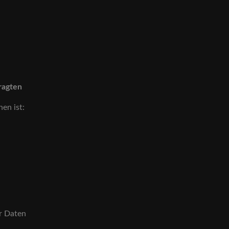
tragten
hen ist:
er Daten