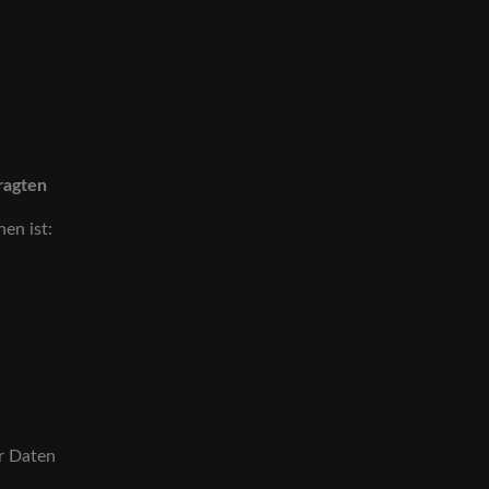
tragten
hen ist:
er Daten