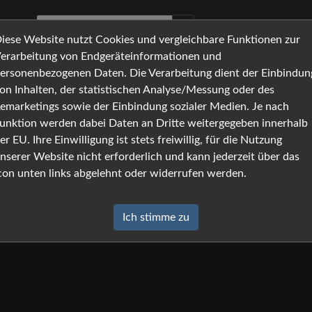
iese Website nutzt Cookies und vergleichbare Funktionen zur
erarbeitung von Endgeräteinformationen und
ersonenbezogenen Daten. Die Verarbeitung dient der Einbindun
on Inhalten, der statistischen Analyse/Messung oder des
emarketings sowie der Einbindung sozialer Medien. Je nach
ng
unktion werden dabei Daten an Dritte weitergegeben innerhalb
er EU. Ihre Einwilligung ist stets freiwillig, für die Nutzung
nserer Website nicht erforderlich und kann jederzeit über das
con unten links abgelehnt oder widerrufen werden.
Ich stimme zu
z-Grundverordnung und anderer nationaler
 sonstiger datenschutzrechtlicher