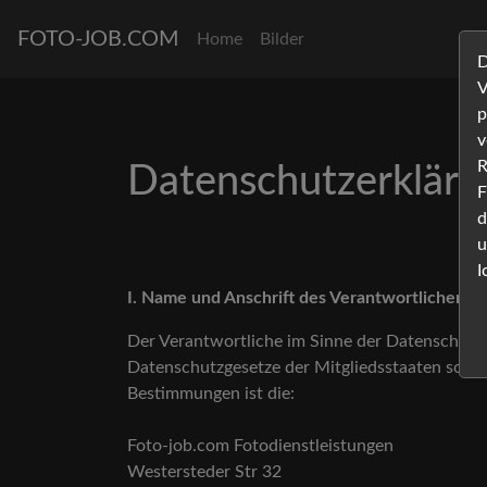
FOTO-JOB.COM
Home
Bilder
D
V
p
v
R
Datenschutzerkläru
F
d
u
I
I. Name und Anschrift des Verantwortlichen
Der Verantwortliche im Sinne der Datenschut
Datenschutzgesetze der Mitgliedsstaaten sowie
Bestimmungen ist die:
Foto-job.com Fotodienstleistungen
Westersteder Str 32