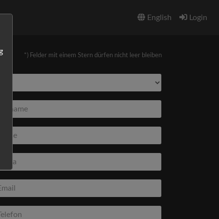
English
Login
g
*) Felder mit einem Stern dürfen nicht leer bleiben