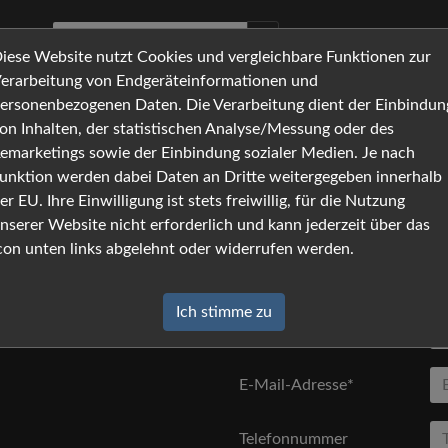
iese Website nutzt Cookies und vergleichbare Funktionen zur
erarbeitung von Endgeräteinformationen und
ersonenbezogenen Daten. Die Verarbeitung dient der Einbindun
Request
ken Sie auf [absenden].
on Inhalten, der statistischen Analyse/Messung oder des
emarketings sowie der Einbindung sozialer Medien. Je nach
Anrede
unktion werden dabei Daten an Dritte weitergegeben innerhalb
er EU. Ihre Einwilligung ist stets freiwillig, für die Nutzung
Vorname*
nserer Website nicht erforderlich und kann jederzeit über das
con unten links abgelehnt oder widerrufen werden.
Nachname*
Ich stimme zu
Firma
E-Mail-Adresse*
Telefonnummer