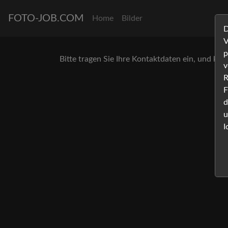
FOTO-JOB.COM
Home
Bilder
D
V
p
Bitte tragen Sie Ihre Kontaktdaten ein, und klic
v
R
F
d
u
I