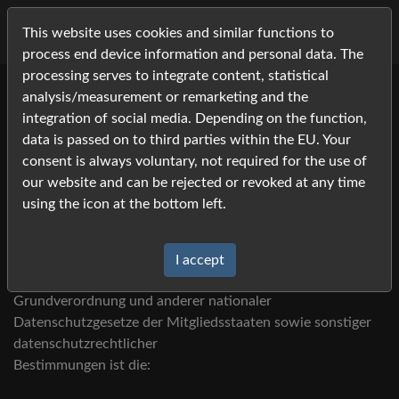
This website uses cookies and similar functions to
process end device information and personal data. The
processing serves to integrate content, statistical
analysis/measurement or remarketing and the
integration of social media. Depending on the function,
Datenschutzerklärung
data is passed on to third parties within the EU. Your
consent is always voluntary, not required for the use of
our website and can be rejected or revoked at any time
using the icon at the bottom left.
I. Name und Anschrift des Verantwortlichen
I accept
Der Verantwortliche im Sinne der Datenschutz-
Grundverordnung und anderer nationaler
Datenschutzgesetze der Mitgliedsstaaten sowie sonstiger
datenschutzrechtlicher
Bestimmungen ist die: