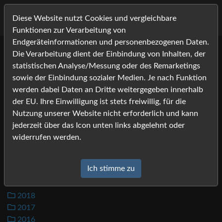
Diese Website nutzt Cookies und vergleichbare
Funktionen zur Verarbeitung von
Endgeräteinformationen und personenbezogenen Daten.
Die Verarbeitung dient der Einbindung von Inhalten, der
Bilder
statistischen Analyse/Messung oder des Remarketings
sowie der Einbindung sozialer Medien. Je nach Funktion
werden dabei Daten an Dritte weitergegeben innerhalb
2026
der EU. Ihre Einwilligung ist stets freiwillig, für die
2025
Nutzung unserer Website nicht erforderlich und kann
2024
jederzeit über das Icon unten links abgelehnt oder
2023
widerrufen werden.
2022
2021
Ich stimme zu
2020
2019
2018
2017
2016