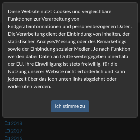
Diese Website nutzt Cookies und vergleichbare
Funktionen zur Verarbeitung von
Endgeräteinformationen und personenbezogenen Daten.
Die Verarbeitung dient der Einbindung von Inhalten, der
Bilder
statistischen Analyse/Messung oder des Remarketings
sowie der Einbindung sozialer Medien. Je nach Funktion
werden dabei Daten an Dritte weitergegeben innerhalb
2026
der EU. Ihre Einwilligung ist stets freiwillig, für die
2025
Nutzung unserer Website nicht erforderlich und kann
2024
jederzeit über das Icon unten links abgelehnt oder
2023
widerrufen werden.
2022
2021
Ich stimme zu
2020
2019
2018
2017
2016