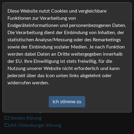
Diese Website nutzt Cookies und vergleichbare
Funktionen zur Verarbeitung von
Endgeräteinformationen und personenbezogenen Daten.
Die Verarbeitung dient der Einbindung von Inhalten, der
2017
statistischen Analyse/Messung oder des Remarketings
Bilder
sowie der Einbindung sozialer Medien. Je nach Funktion
werden dabei Daten an Dritte weitergegeben innerhalb
Alt-Oldenburger Stuten
der EU. Ihre Einwilligung ist stets freiwillig, für die
Sudheimer Outdoors
Nutzung unserer Website nicht erforderlich und kann
Pony Hannover Schau
jederzeit über das Icon unten links abgelehnt oder
Clifden Spring Weekend
widerrufen werden.
Clifden Show
Adelheidsdorf Nachkörung
Ich stimme zu
Connemara Hengstschau Lunteren
Vechta Körung WE
Verden Körung
Alt-Oldenburger Körung