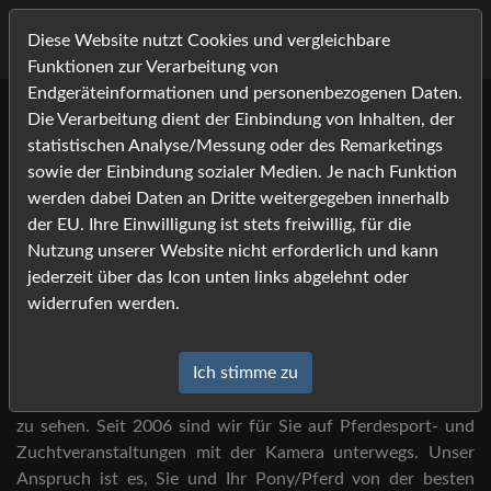
Diese Website nutzt Cookies und vergleichbare
Funktionen zur Verarbeitung von
Endgeräteinformationen und personenbezogenen Daten.
Die Verarbeitung dient der Einbindung von Inhalten, der
Willkommen bei Foto-
statistischen Analyse/Messung oder des Remarketings
Job.com -
sowie der Einbindung sozialer Medien. Je nach Funktion
werden dabei Daten an Dritte weitergegeben innerhalb
Ihrem Bildershop rund um die
der EU. Ihre Einwilligung ist stets freiwillig, für die
Nutzung unserer Website nicht erforderlich und kann
Pferdefotografie!
jederzeit über das Icon unten links abgelehnt oder
widerrufen werden.
Sie haben Foto-Job auf der Veranstaltung gesehen?
Ich stimme zu
Dann sind Sie hier an der richtigen Adresse, um Ihre Bilder
zu sehen. Seit 2006 sind wir für Sie auf Pferdesport- und
Zuchtveranstaltungen mit der Kamera unterwegs. Unser
Anspruch ist es, Sie und Ihr Pony/Pferd von der besten