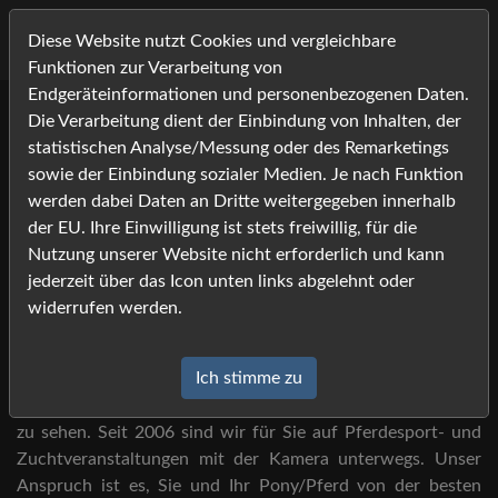
Diese Website nutzt Cookies und vergleichbare
Funktionen zur Verarbeitung von
Endgeräteinformationen und personenbezogenen Daten.
Die Verarbeitung dient der Einbindung von Inhalten, der
Willkommen bei Foto-
statistischen Analyse/Messung oder des Remarketings
Job.com -
sowie der Einbindung sozialer Medien. Je nach Funktion
werden dabei Daten an Dritte weitergegeben innerhalb
Ihrem Bildershop rund um die
der EU. Ihre Einwilligung ist stets freiwillig, für die
Nutzung unserer Website nicht erforderlich und kann
Pferdefotografie!
jederzeit über das Icon unten links abgelehnt oder
widerrufen werden.
Sie haben Foto-Job auf der Veranstaltung gesehen?
Ich stimme zu
Dann sind Sie hier an der richtigen Adresse, um Ihre Bilder
zu sehen. Seit 2006 sind wir für Sie auf Pferdesport- und
Zuchtveranstaltungen mit der Kamera unterwegs. Unser
Anspruch ist es, Sie und Ihr Pony/Pferd von der besten