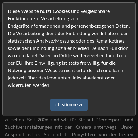
Diese Website nutzt Cookies und vergleichbare
Funktionen zur Verarbeitung von
Endgeräteinformationen und personenbezogenen Daten.
Die Verarbeitung dient der Einbindung von Inhalten, der
Willkommen bei Foto-
statistischen Analyse/Messung oder des Remarketings
Job.com -
sowie der Einbindung sozialer Medien. Je nach Funktion
werden dabei Daten an Dritte weitergegeben innerhalb
Ihrem Bildershop rund um die
der EU. Ihre Einwilligung ist stets freiwillig, für die
Nutzung unserer Website nicht erforderlich und kann
Pferdefotografie!
jederzeit über das Icon unten links abgelehnt oder
widerrufen werden.
Sie haben Foto-Job auf der Veranstaltung gesehen?
Ich stimme zu
Dann sind Sie hier an der richtigen Adresse, um Ihre Bilder
zu sehen. Seit 2006 sind wir für Sie auf Pferdesport- und
Zuchtveranstaltungen mit der Kamera unterwegs. Unser
Anspruch ist es, Sie und Ihr Pony/Pferd von der besten