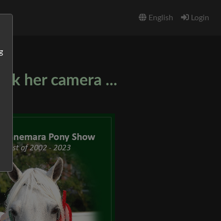
English
Login
g
ok her camera ...