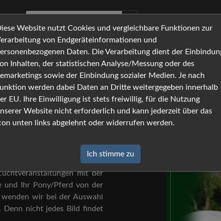
iese Website nutzt Cookies und vergleichbare Funktionen zur
erarbeitung von Endgeräteinformationen und
ersonenbezogenen Daten. Die Verarbeitung dient der Einbindun
ob.com -
on Inhalten, der statistischen Analyse/Messung oder des
emarketings sowie der Einbindung sozialer Medien. Je nach
Susan to
um die
unktion werden dabei Daten an Dritte weitergegeben innerhalb
er EU. Ihre Einwilligung ist stets freiwillig, für die Nutzung
nserer Website nicht erforderlich und kann jederzeit über das
con unten links abgelehnt oder widerrufen werden.
hen?
Ich stimme zu
um Ihre Bilder zu sehen. Seit
Zuchtveranstaltungen mit der
e und Ihr Pony/Pferd von der
it wenden wir bei der Auswahl
. Denn nicht jedes Bild findet