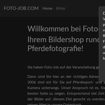
FOTO-JOB.COM
Home
Bilder
D
V
p
Willkommen bei Foto-J
v
R
Ihrem Bildershop rund 
F
Pferdefotografie!
d
u
I
Sie haben Foto-Job auf der Veranstaltung gese
Dann sind Sie hier an der richtigen Adresse, 
2006 sind wir für Sie auf Pferdesport- und 
Kamera unterwegs. Unser Anspruch ist es, Si
besten Seite zu zeigen. Entsprechend viel Ze
der Bilder auf, diesem Ziel gerecht zu werden
seinen Weg in unsere Datenbank.