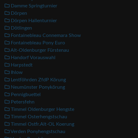
Damme Springturnier
Dörpen
Dörpen Hallenturnier
Dötlingen
Fontainebleau Connemara Show
Fontainebleau Pony Euro
Alt-Oldenburger Fürstenau
Handorf Vorauswahl
Harpstedt
Ihlow
Lentföhrden ZfdP Körung
Neumünster Ponykörung
Pennigbuettel
Petersfehn
Timmel Oldenburger Hengste
Timmel Osterhengstschau
Timmel Ostfr.Alt-OL Koerung
Verden Ponyhengstschau