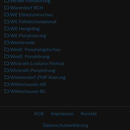
Verden Ponykörung
Warendorf BCH
WE Elitestutenschau
WE Fohlenchampionat
WE Hengsttag
WE Ponykoerung
Westerende
Westf. Ponyhengstschau
Westf. Ponykörung
Wickrath Lusitano Festival
Wickrath Ponykörung
Wietzendorf ZfdP Koerung
Wildeshausen AB
Wildeshausen BC
.
AGB
Impressum
Kontakt
Datenschutzerklärung