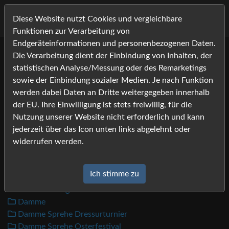
Diese Website nutzt Cookies und vergleichbare
Funktionen zur Verarbeitung von
Endgeräteinformationen und personenbezogenen Daten.
Die Verarbeitung dient der Einbindung von Inhalten, der
2012
statistischen Analyse/Messung oder des Remarketings
Bilder
sowie der Einbindung sozialer Medien. Je nach Funktion
werden dabei Daten an Dritte weitergegeben innerhalb
Adelheidsdorf Nachkoerung
der EU. Ihre Einwilligung ist stets freiwillig, für die
Adelheidsdorf Stutenschau
Nutzung unserer Website nicht erforderlich und kann
Ahlhorn
jederzeit über das Icon unten links abgelehnt oder
Cavan UCPBA Show
widerrufen werden.
Clifden Show
Clifden Stallion Days
Ich stimme zu
Cloppenburg WEM
Alt-Oldenburger CLP
Damme
Damme Sprehe Dressurturnier
Damme Sprehe Osterfestival