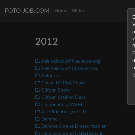
FOTO-JOB.COM
Home
Bilder
D
V
p
v
2012
R
F
d
Adelheidsdorf Nachkoerung
u
Adelheidsdorf Stutenschau
I
Ahlhorn
Cavan UCPBA Show
Clifden Show
Clifden Stallion Days
Cloppenburg WEM
Alt-Oldenburger CLP
Damme
Damme Sprehe Dressurturnier
Damme Sprehe Osterfestival