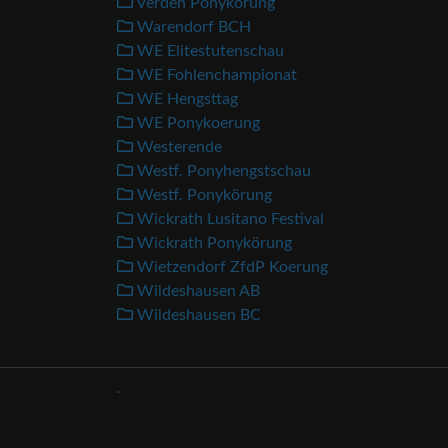
Verden Ponykörung
Warendorf BCH
WE Elitestutenschau
WE Fohlenchampionat
WE Hengsttag
WE Ponykoerung
Westerende
Westf. Ponyhengstschau
Westf. Ponykörung
Wickrath Lusitano Festival
Wickrath Ponykörung
Wietzendorf ZfdP Koerung
Wildeshausen AB
Wildeshausen BC
.