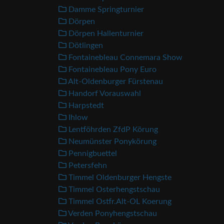
Damme Springturnier
Dörpen
Dörpen Hallenturnier
Dötlingen
Fontainebleau Connemara Show
Fontainebleau Pony Euro
Alt-Oldenburger Fürstenau
Handorf Vorauswahl
Harpstedt
Ihlow
Lentföhrden ZfdP Körung
Neumünster Ponykörung
Pennigbuettel
Petersfehn
Timmel Oldenburger Hengste
Timmel Osterhengstschau
Timmel Ostfr.Alt-OL Koerung
Verden Ponyhengstschau