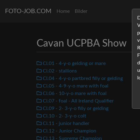
FOTO-JOB.COM
Home
Bilder
D
V
p
v
Cavan UCPBA Show
R
F
d
Cl.01 - 4-y-o gelding or mare
u
Cl.02 - stallions
I
Cl.04 - 4-y-o partbred filly or gelding
Cl.05 - 4-9-y-o mare with foal
Cl.06 - 10-y-o mare with foal
Cl.07 - foal - All Ireland Qualifier
Cl.09 - 2- 3-y-o filly or gelding
Cl.10 - 2- 3-y-o colt
Cl.11 - junior handler
Cl.12 - Junior Champion
Cl.13 - Supreme Champion