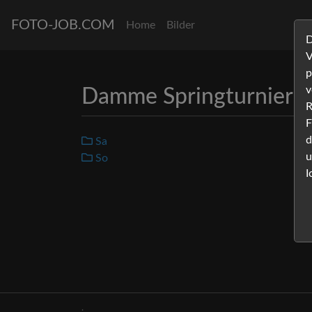
FOTO-JOB.COM
Home
Bilder
D
V
p
v
Damme Springturnier
R
F
d
Sa
u
So
I
.