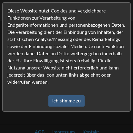
Diese Website nutzt Cookies und vergleichbare
Funktionen zur Verarbeitung von
Endgeräteinformationen und personenbezogenen Daten.
Die Verarbeitung dient der Einbindung von Inhalten, der
Clifden Show
statistischen Analyse/Messung oder des Remarketings
2012
Menü
sowie der Einbindung sozialer Medien. Je nach Funktion
werden dabei Daten an Dritte weitergegeben innerhalb
Friday
der EU. Ihre Einwilligung ist stets freiwillig, für die
Impressions
Nutzung unserer Website nicht erforderlich und kann
Thursday
jederzeit über das Icon unten links abgelehnt oder
Wednesday
widerrufen werden.
Ich stimme zu
.
AGB
Impressum
Kontakt