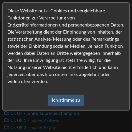
Diese Website nutzt Cookies und vergleichbare
Funktionen zur Verarbeitung von
Endgeräteinformationen und personenbezogenen Daten.
Die Verarbeitung dient der Einbindung von Inhalten, der
Fontainebleau
statistischen Analyse/Messung oder des Remarketings
2012
Menü
sowie der Einbindung sozialer Medien. Je nach Funktion
Connemara Show
werden dabei Daten an Dritte weitergegeben innerhalb
der EU. Ihre Einwilligung ist stets freiwillig, für die
Nutzung unserer Website nicht erforderlich und kann
Cl. 01 - 2-y-o colt
jederzeit über das Icon unten links abgelehnt oder
Cl. 02 - 2-y-o filly
widerrufen werden.
Cl. 03 - 3-y-o colt
Cl. 04 - 3-y-o filly
Cl. 05 - male junior champion
Ich stimme zu
Cl. 06 - female junior champion
Cl. 07 - junior supreme champion
Cl. 08.1 - mares 4-8-y-o
Cl. 08.2 - mares 9-y-o