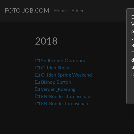
FOTO-JOB.COM
Home
Bilder
D
V
p
v
2018
R
F
d
Sudheimer Outdoors
u
Clifden Show
I
Clifden Spring Weekend
Bishop Burton
Verden_Koerung
FN-Bundesstutenschau
FN-Bundestutenschau
.