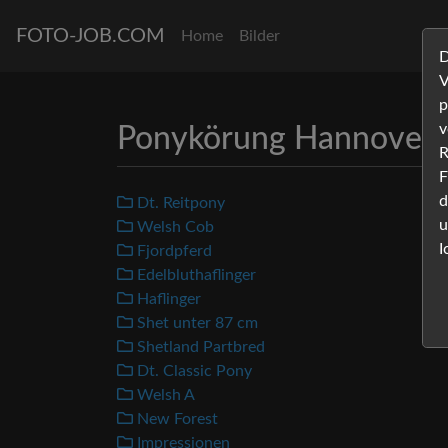
FOTO-JOB.COM
Home
Bilder
D
V
p
v
Ponykörung Hannover
R
F
d
Dt. Reitpony
u
Welsh Cob
I
Fjordpferd
Edelbluthaflinger
Haflinger
Shet unter 87 cm
Shetland Partbred
Dt. Classic Pony
Welsh A
New Forest
Impressionen