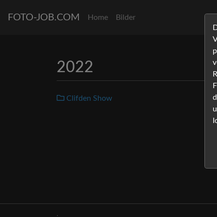
FOTO-JOB.COM
Home
Bilder
D
V
p
v
2022
R
F
d
Clifden Show
u
I
.