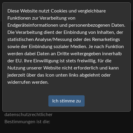
Diese Website nutzt Cookies und vergleichbare
Funktionen zur Verarbeitung von
Endgeräteinformationen und personenbezogenen Daten.
Die Verarbeitung dient der Einbindung von Inhalten, der
statistischen Analyse/Messung oder des Remarketings
Datenschutzerklärung
sowie der Einbindung sozialer Medien. Je nach Funktion
werden dabei Daten an Dritte weitergegeben innerhalb
der EU. Ihre Einwilligung ist stets freiwillig, für die
Nutzung unserer Website nicht erforderlich und kann
jederzeit über das Icon unten links abgelehnt oder
I. Name und Anschrift des Verantwortlichen
widerrufen werden.
Der Verantwortliche im Sinne der Datenschutz-
Grundverordnung und anderer nationaler
Ich stimme zu
Datenschutzgesetze der Mitgliedsstaaten sowie sonstiger
datenschutzrechtlicher
Bestimmungen ist die: